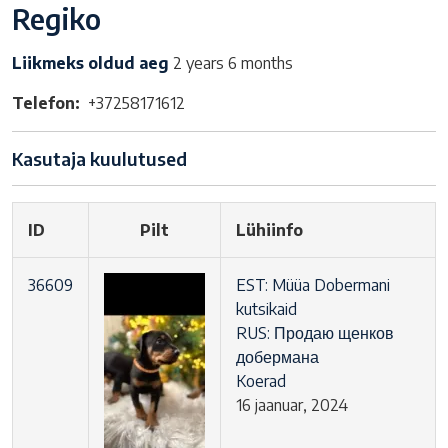
Regiko
Liikmeks oldud aeg
2 years 6 months
Telefon
+37258171612
Kasutaja kuulutused
ID
Pilt
Lühiinfo
36609
EST: Müüa Dobermani
kutsikaid
RUS: Продаю щенков
добермана
Koerad
16 jaanuar, 2024