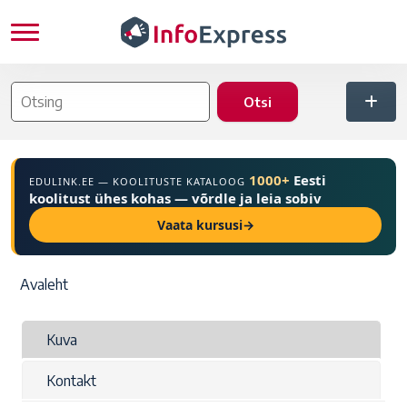
Liigu edasi põhisisu juurde
1000+
Eesti
EDULINK.EE — KOOLITUSTE KATALOOG
koolitust ühes kohas — võrdle ja leia sobiv
Vaata kursusi
→
Leivapuru
Avaleht
Peasakid
Kuva
Kontakt