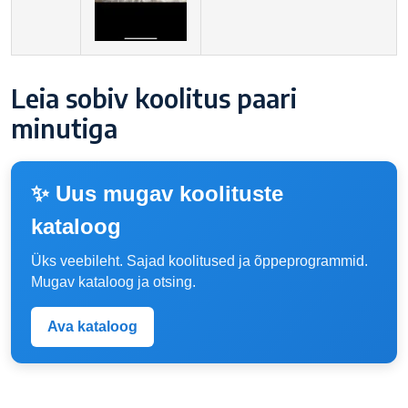
Leia sobiv koolitus paari
minutiga
✨ Uus mugav koolituste
kataloog
Üks veebileht. Sajad koolitused ja õppeprogrammid.
Mugav kataloog ja otsing.
Ava kataloog