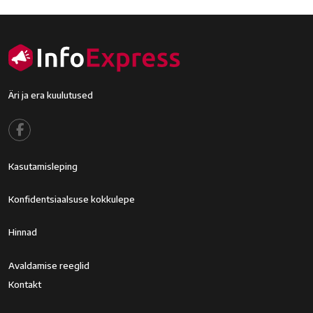
Äri ja era kuulutused
Footer menu
Kasutamisleping
Footer2
Konfidentsiaalsuse kokkulepe
Footer3
Hinnad
Footer4
Avaldamise reeglid
Kontakt