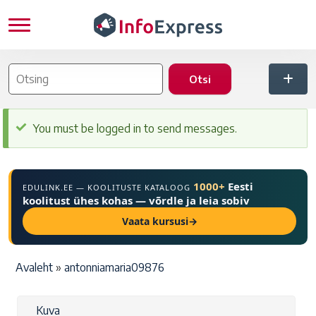
Liigu edasi põhisisu juurde
Olekuteade
You must be logged in to send messages.
1000+
Eesti
EDULINK.EE — KOOLITUSTE KATALOOG
koolitust ühes kohas — võrdle ja leia sobiv
Vaata kursusi
→
Leivapuru
Avaleht
antonniamaria09876
Peasakid
Kuva