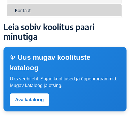
Kontakt
Leia sobiv koolitus paari
minutiga
✨ Uus mugav koolituste
kataloog
Üks veebileht. Sajad koolitused ja õppeprogrammid.
Mugav kataloog ja otsing.
Ava kataloog