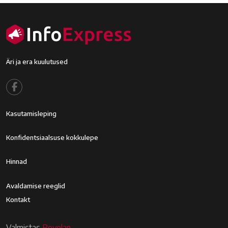
Äri ja era kuulutused
Footer menu
Kasutamisleping
Footer2
Konfidentsiaalsuse kokkulepe
Footer3
Hinnad
Footer4
Avaldamise reeglid
Kontakt
Valmistas
Revelan