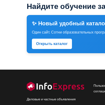
Найдите обучение за
✨ Новый удобный катало
Один сайт. Сотни образовательных прогр
Открыть каталог
Fo
Пользо
соглаш
Деловые и частные объявления