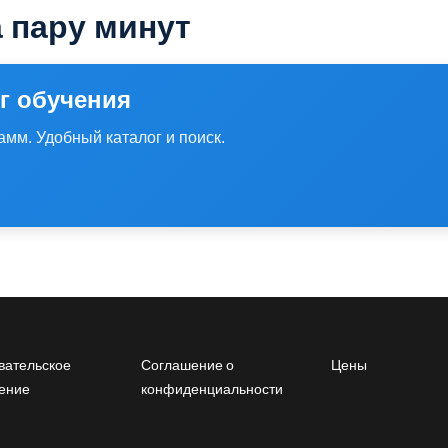
 пару минут
г обучения
амм. Удобный каталог и поиск.
oter menu
Footer2
Footer3
вательское
Соглашение о
Цены
ение
конфиденциальности