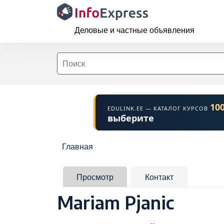
Перейти к основному содержанию
Деловые и частные объявления
10
EDULINK.EE — КАТАЛОГ КУРСОВ
выберите
Строка навигации
Главная
Главные вкладки
Просмотр
Контакт
Mariam Pjanic